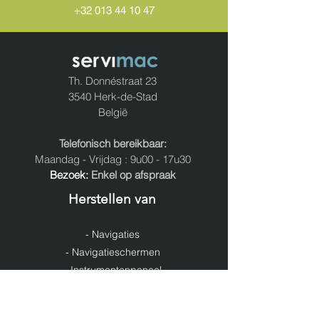
+32 013 44 10 47
Th. Donnéstraat 23
3540 Herk-de-Stad
België
Telefonisch bereikbaar:
Maandag - Vrijdag : 9u00 - 17u30
Bezoek:
Enkel op afspraak
Herstellen van
- Navigaties
- Navigatieschermen
- Instrumentenpaneel
- Oldtimer Radio's
- Versterkers