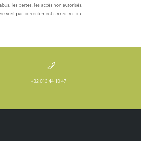
us, les pertes, les accès non autorisés,
 ne sont pas correctement sécurisées ou
+32 013 44 10 47