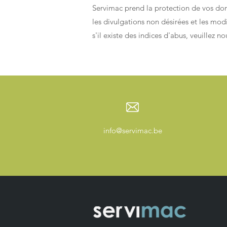
Servimac prend la protection de vos donn
les divulgations non désirées et les mod
s'il existe des indices d'abus, veuillez no
info@servimac.be