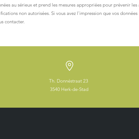
ées au sérieux et prend les mesures appropriées pour prévenir les ab
ifications non autorisées. Si vous avez l'impression que vos données
us contacter.
Th. Donnéstraat 23
3540 Herk-de-Stad