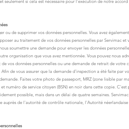
et seulement si cela est nécessaire pour l'exécution de notre accor
nées
riger ou de supprimer vos données personnelles. Vous avez également 
poser au traitement de vos données personnelles par Servimac et vou
 nous soumettre une demande pour envoyer les données personnelles
e autre organisation que vous avez mentionnée. Vous pouvez nous ad
fert de vos données personnelles ou une demande de retrait de votre
 Afin de vous assurer que la demande d'inspection a été faite par 
a demande. Faites votre photo de passeport, MRZ (zone lisible par 
et numéro de service citoyen (BSN) en noir dans cette copie. C'est 
idement possible, mais dans un délai de quatre semaines. Servimac 
te auprès de l'autorité de contrôle nationale, l'Autorité néerlandai
ersonnelles