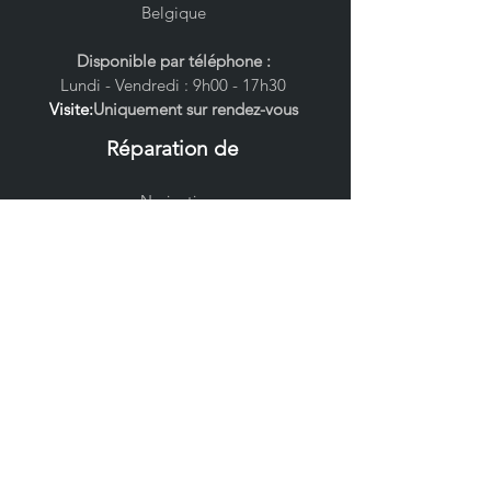
Belgique
Disponible par téléphone :
Lundi - Vendredi : 9h00 - 17h30
Visite:
Uniquement sur rendez-vous
Réparation de
-
Navigati
ons
-
Écrans
- Tableau de bord
-
Radio
s
- Amplificateurs
Nouve
lles :
S
ervimac répare les
tableaus de bord !
Suivez-nous sur: