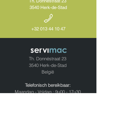
Th. Donnéstraat 23
3540 Herk-de-Stad
+32 013 44 10 47
Th. Donnéstraat 23
3540 Herk-de-Stad
België
Telefonisch bereikbaar:
Maandag - Vrijdag : 9u00 - 17u30
Bezoek:
Enkel op afspraak
Herstellen van
- Navigaties
- Navigatieschermen