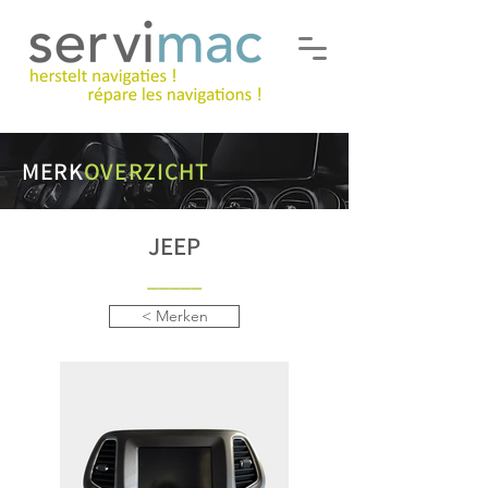
MERK
OVERZICHT
JEEP
___
__
< Merken