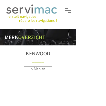
MERK
OVERZICHT
KENWOOD
___
__
< Merken