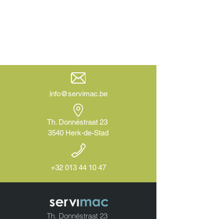
info@servimac.be
Th. Donnéstraat 23
3540 Herk-de-Stad
+32 013 44 10 47
Th. Donnéstraat 23