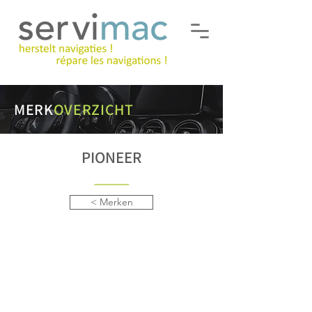
MERK
OVERZICHT
PIONEER
___
__
< Merken