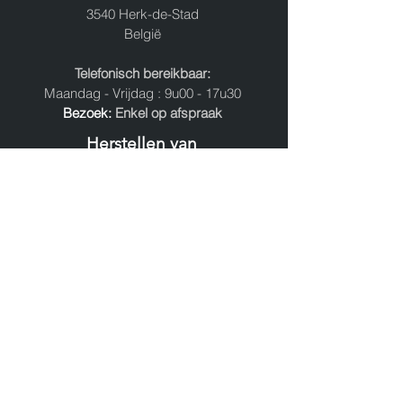
3540 Herk-de-Stad
België
Telefonisch bereikbaar:
Maandag - Vrijdag : 9u00 - 17u30
Bezoek:
Enkel op afspraak
Herstellen van
- Navigaties
- Navigatieschermen
- Instrumentenpaneel
- Oldtimer Radio's
- Versterkers
Nieuw:
Servimac herstelt Instrumentenpanelen!
Volg ons op: