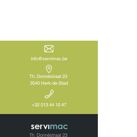
info@servimac.be
Th. Donnéstraat 23
3540 Herk-de-Stad
+32 013 44 10 47
Th. Donnéstraat 23