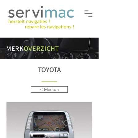
MERK
OVERZICHT
TOYOTA
___
__
< Merken