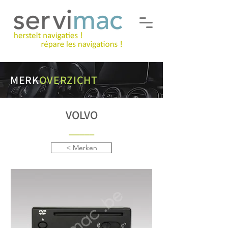
MERK
OVERZICHT
VOLVO
___
__
< Merken